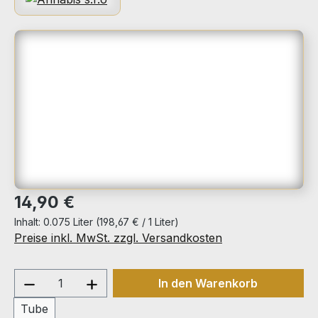
Bildergalerie überspringen
Regulärer Preis:
14,90 €
Inhalt:
0.075 Liter
(198,67 € / 1 Liter)
Preise inkl. MwSt. zzgl. Versandkosten
Produkt Anzahl: Gib den gewünschten We
In den Warenkorb
Tube