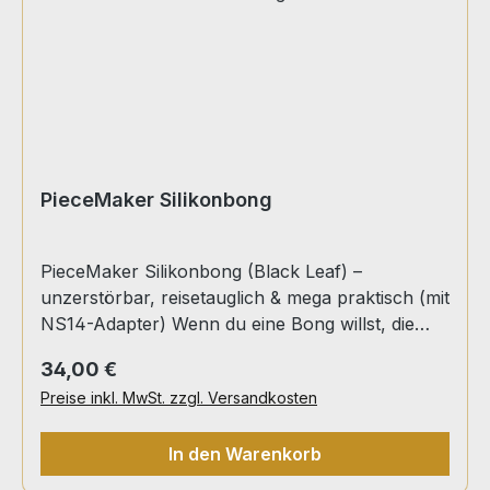
PieceMaker Silikonbong
PieceMaker Silikonbong (Black Leaf) –
unzerstörbar, reisetauglich & mega praktisch (mit
NS14-Adapter) Wenn du eine Bong willst, die
nicht bei jedem kleinen Umkipper Herzrasen
Regulärer Preis:
34,00 €
auslöst, ist die PieceMaker Silikonbong genau
Preise inkl. MwSt. zzgl. Versandkosten
dein Ding: Sie besteht aus lebensmittelechtem
Silikon, ist dadurch nahezu unzerstörbar und
In den Warenkorb
perfekt für unterwegs, Festivals oder den Alltag.
Und das Beste: Sie kommt mit cleveren Features,