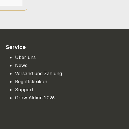
Kennern
tät,
nprofil
tik Alien
nis
d vereint
Service
rner
rt auf
Über uns
urde
News
 um Ertrag,
Versand und Zahlung
 zu
Begriffslexikon
Geschmack
Support
rch ein
Grow Aktion 2026
erpene