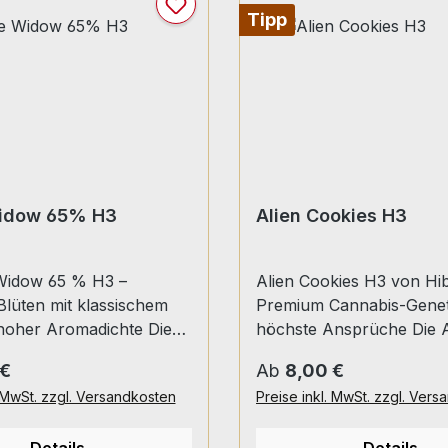
Tipp
idow 65% H3
Alien Cookies H3
Widow 65 % H3 –
Alien Cookies H3 von Hi
lüten mit klassischem
Premium Cannabis-Genet
oher Aromadichte Die
höchste Ansprüche Die A
dow 65 % H3 Blüten
Cookies H3 von Hibros st
 Preis:
Regulärer Preis:
 €
Ab
8,00 €
 die Legende einer der
erstklassige Cannabis-Ge
. MwSt. zzgl. Versandkosten
Preise inkl. MwSt. zzgl. Ver
ten Hanfsorten aller
intensive Aromen und ei
t moderner Premium-
ausgewogene Wirkung. D
Details
Details