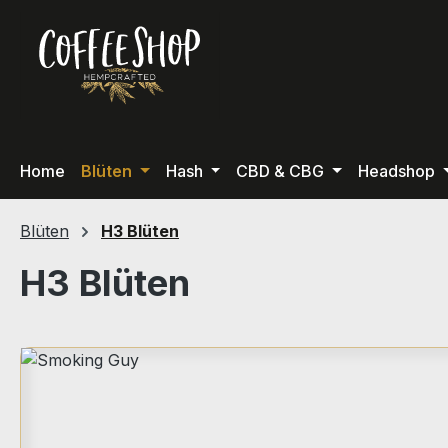
m Hauptinhalt springen
Zur Suche springen
Zur Hauptnavigation springen
Home
Blüten
Hash
CBD & CBG
Headshop
Blüten
H3 Blüten
H3 Blüten