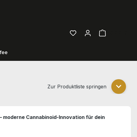
0,00 €
Ware
fee
Zur Produktliste springen
Zur Pro
– moderne Cannabinoid-Innovation für dein