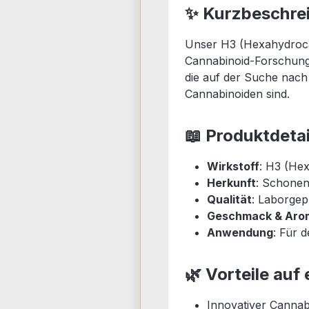
✨ Kurzbeschre
Unser H3 (Hexahydroca
Cannabinoid-Forschung m
die auf der Suche nach 
Cannabinoiden sind.
📖 Produktdetai
Wirkstoff
: H3 (He
Herkunft
: Schone
Qualität
: Laborgep
Geschmack & Aro
Anwendung
: Für d
🌿 Vorteile auf 
Innovativer Cannab