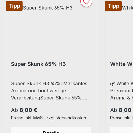
Tipp
Tipp
Super Skunk 65% H3
White W
Super Skunk H3 65%: Markantes
🌿 White 
Aroma und hochwertige
Premium B
VerarbeitungSuper Skunk 65% H3
Aroma & h
von HiBros ist ein intensiv
White Wi
Regulärer Preis:
Regulärer
Ab
8,00 €
Ab
8,00
duftendes Aromaprodukt mit
verbinden
Preise inkl. MwSt. zzgl. Versandkosten
Preise inkl
charakteristisch kräftigem Profil.
bekanntes
Die ausgewogene
Zeiten mi
Details