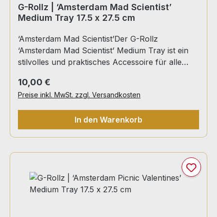
G-Rollz | ‘Amsterdam Mad Scientist’
Medium Tray 17.5 x 27.5 cm
‘Amsterdam Mad Scientist’Der G-Rollz
‘Amsterdam Mad Scientist’ Medium Tray ist ein
stilvolles und praktisches Accessoire für alle
Cannabis-Liebhaber. Dieses Rolltablett ist perfekt
Regulärer Preis:
10,00 €
für den täglichen Gebrauch und bietet eine
Preise inkl. MwSt. zzgl. Versandkosten
robuste und funktionale Oberfläche, um all Ihre
Kräuter, Papiere und Utensilien zu organisieren.
In den Warenkorb
Mit seiner auffälligen 'Amsterdam Mad Scientist'
Grafik, die an die kreative und unkonventionelle
Atmosphäre Amsterdams erinnert, bringt dieses
Tray eine künstlerische und humorvolle Note in
Ihre Sammlung.Eigenschaften:Design: Auffälliges
‘Amsterdam Mad Scientist’ Motiv, das eine
Mischung aus Kreativität und Wissenschaft
darstellt.Material: Hochwertiges, langlebiges
Metall, das resistent gegen Verformungen und