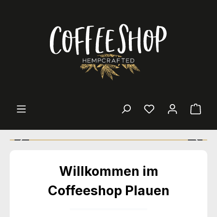
Zum Hauptinhalt springen
Ware
Bildergalerie überspringen
Willkommen im
Coffeeshop Plauen