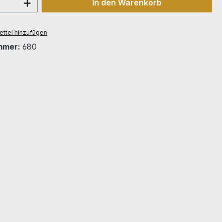
 Anzahl: Gib den gewünschten Wert ein 
In den Warenkorb
ttel hinzufügen
mmer:
680