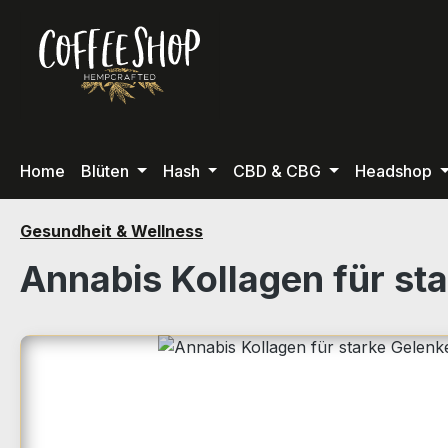
m Hauptinhalt springen
Zur Suche springen
Zur Hauptnavigation springen
Home
Blüten
Hash
CBD & CBG
Headshop
Gesundheit & Wellness
Annabis Kollagen für st
Bildergalerie überspringen