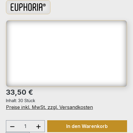
Bildergalerie überspringen
Regulärer Preis:
33,50 €
Inhalt:
30 Stück
Preise inkl. MwSt. zzgl. Versandkosten
Produkt Anzahl: Gib den gewünschten We
In den Warenkorb