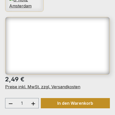
Bildergalerie überspringen
Regulärer Preis:
2,49 €
Preise inkl. MwSt. zzgl. Versandkosten
Produkt Anzahl: Gib den gewünschten We
In den Warenkorb