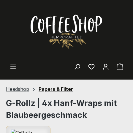
Zum Hauptinhalt springen
Du hast 0 Produ
Ware
Headshop
Papers & Filter
G-Rollz | 4x Hanf-Wraps mit
Blaubeergeschmack