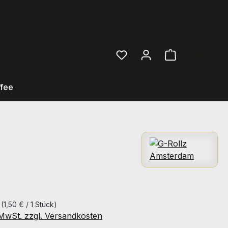
0,00 €
Ware
ffee
s
eis:
k
(1,50 € / 1 Stück)
. MwSt. zzgl. Versandkosten