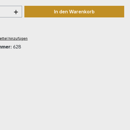
 Anzahl: Gib den gewünschten Wert ein 
In den Warenkorb
ttel hinzufügen
mmer:
628