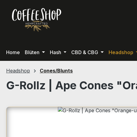
m Hauptinhalt springen
Zur Suche springen
Zur Hauptnavigation springen
Home
Blüten
Hash
CBD & CBG
Headshop
Headshop
Cones/Blunts
G-Rollz | Ape Cones "O
Bildergalerie überspringen