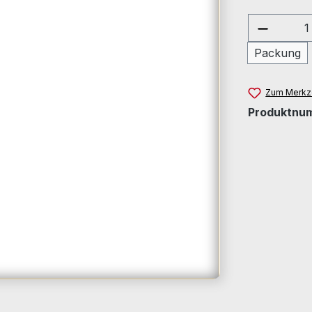
Produkt
Packung
Zum Merkze
Produktnu