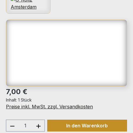
Bildergalerie überspringen
Regulärer Preis:
7,00 €
Inhalt:
1 Stück
Preise inkl. MwSt. zzgl. Versandkosten
Produkt Anzahl: Gib den gewünschten We
In den Warenkorb