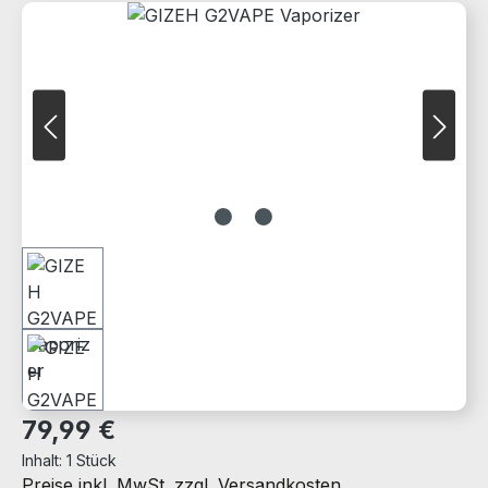
Bildergalerie überspringen
Regulärer Preis:
79,99 €
Inhalt:
1 Stück
Preise inkl. MwSt. zzgl. Versandkosten