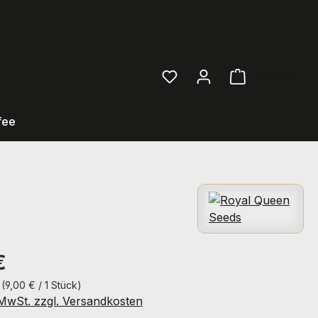
0,00 €
Ware
fee
eis:
€
k
(9,00 € / 1 Stück)
. MwSt. zzgl. Versandkosten