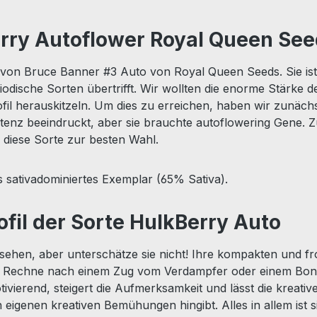
rry Autoflower Royal Queen Seed
n von Bruce Banner #3 Auto von Royal Queen Seeds. Sie ist
odische Sorten übertrifft. Wir wollten die enorme Stärke 
ofil herauskitzeln. Um dies zu erreichen, haben wir zunäc
z beeindruckt, aber sie brauchte autoflowering Gene. Zu 
 diese Sorte zur besten Wahl.
es sativadominiertes Exemplar (65% Sativa).
il der Sorte HulkBerry Auto
ehen, aber unterschätze sie nicht! Ihre kompakten und fro
n. Rechne nach einem Zug vom Verdampfer oder einem Bong
ivierend, steigert die Aufmerksamkeit und lässt die kreativ
eigenen kreativen Bemühungen hingibt. Alles in allem ist 