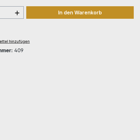
 Anzahl: Gib den gewünschten Wert ein 
In den Warenkorb
ttel hinzufügen
mmer:
409