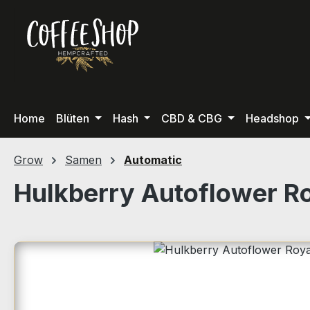
m Hauptinhalt springen
Zur Suche springen
Zur Hauptnavigation springen
Home
Blüten
Hash
CBD & CBG
Headshop
Grow
Samen
Automatic
Hulkberry Autoflower R
Bildergalerie überspringen