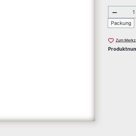
Produkt
Packung
Zum Merkze
Produktnu