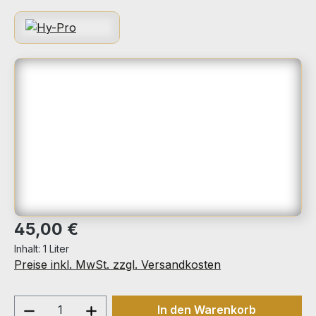
Bildergalerie überspringen
Regulärer Preis:
45,00 €
Inhalt:
1 Liter
Preise inkl. MwSt. zzgl. Versandkosten
Produkt Anzahl: Gib den gewünschten We
In den Warenkorb