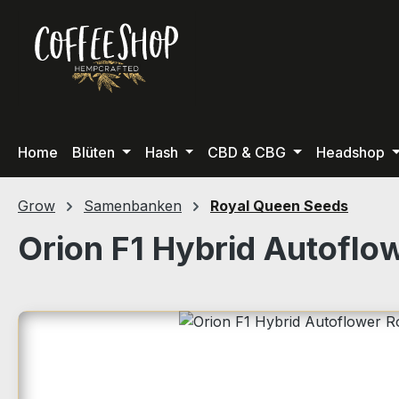
m Hauptinhalt springen
Zur Suche springen
Zur Hauptnavigation springen
Home
Blüten
Hash
CBD & CBG
Headshop
Grow
Samenbanken
Royal Queen Seeds
Orion F1 Hybrid Autoflo
Bildergalerie überspringen