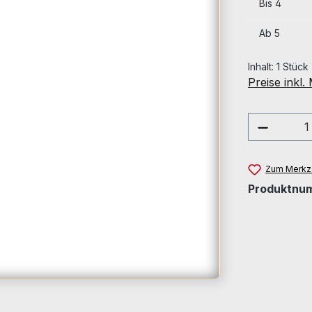
Bis
4
Ab
5
Inhalt:
1 Stück
Preise inkl
Produkt
Zum Merkze
Produktnu