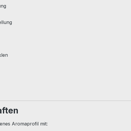
ung
ellung
klen
aften
nes Aromaprofil mit: