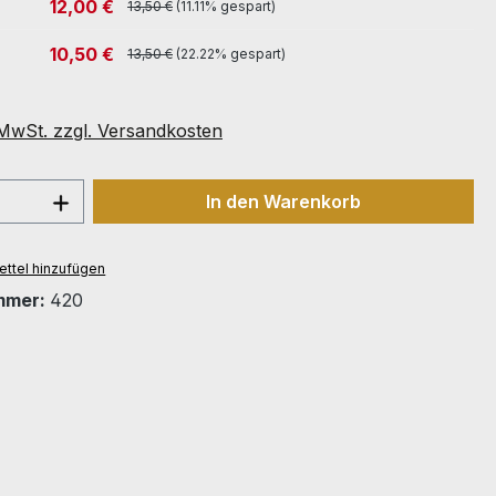
12,00 €
13,50 €
(11.11% gespart)
10,50 €
13,50 €
(22.22% gespart)
. MwSt. zzgl. Versandkosten
 Anzahl: Gib den gewünschten Wert ein 
In den Warenkorb
ttel hinzufügen
mmer:
420