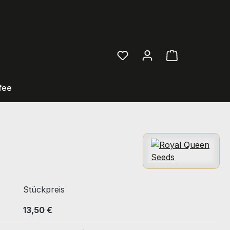
0,00 €
Ware
fee
Stückpreis
13,50 €