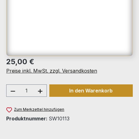
Regulärer Preis:
25,00 €
Preise inkl. MwSt. zzgl. Versandkosten
Produkt Anzahl: Gib den gewünschten We
In den Warenkorb
Zum Merkzettel hinzufügen
Produktnummer:
SW10113