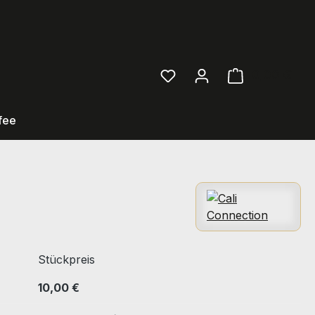
0,00 €
Ware
fee
Stückpreis
10,00 €