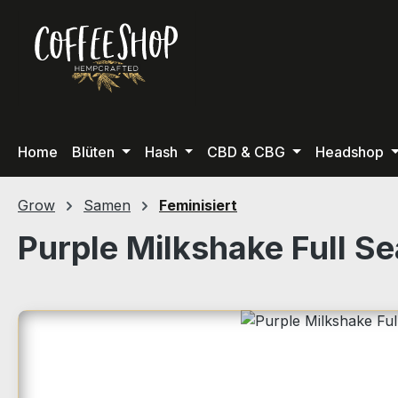
m Hauptinhalt springen
Zur Suche springen
Zur Hauptnavigation springen
Home
Blüten
Hash
CBD & CBG
Headshop
Grow
Samen
Feminisiert
Purple Milkshake Full S
Bildergalerie überspringen