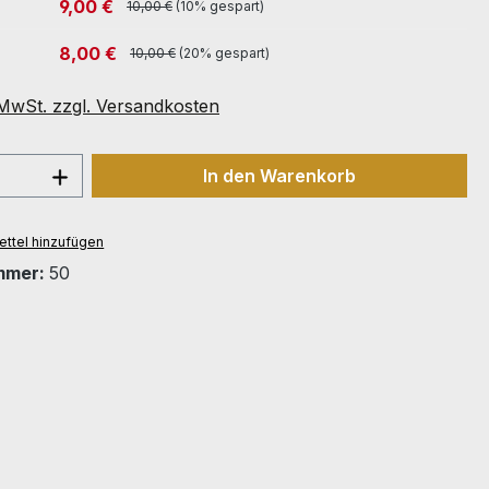
9,00 €
10,00 €
(10% gespart)
8,00 €
10,00 €
(20% gespart)
. MwSt. zzgl. Versandkosten
 Anzahl: Gib den gewünschten Wert ein 
In den Warenkorb
ttel hinzufügen
mmer:
50