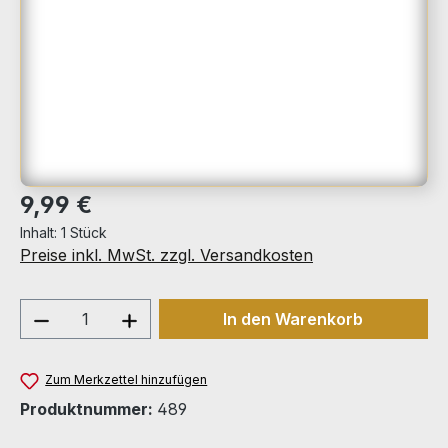
Regulärer Preis:
9,99 €
Inhalt:
1 Stück
Preise inkl. MwSt. zzgl. Versandkosten
Produkt Anzahl: Gib den gewünschten We
In den Warenkorb
Zum Merkzettel hinzufügen
Produktnummer:
489