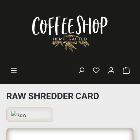
Zum Hauptinhalt springen
Ware
RAW SHREDDER CARD
Bildergalerie überspringen