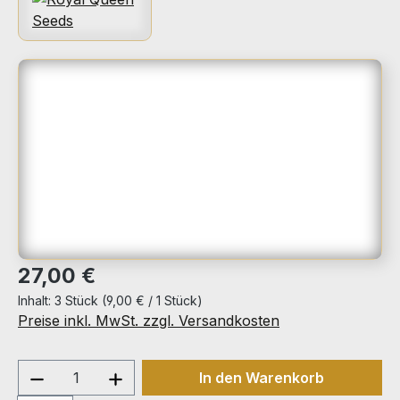
Bildergalerie überspringen
Regulärer Preis:
27,00 €
Inhalt:
3 Stück
(9,00 € / 1 Stück)
Preise inkl. MwSt. zzgl. Versandkosten
Produkt Anzahl: Gib den gewünschten We
In den Warenkorb