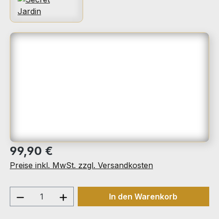
Bildergalerie überspringen
Regulärer Preis:
99,90 €
Preise inkl. MwSt. zzgl. Versandkosten
Produkt Anzahl: Gib den gewünschten We
In den Warenkorb