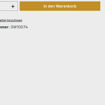
 Anzahl: Gib den gewünschten Wert ein 
In den Warenkorb
ttel hinzufügen
mmer:
SW10074