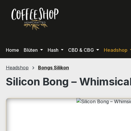
m Hauptinhalt springen
Zur Suche springen
Zur Hauptnavigation springen
Home
Blüten
Hash
CBD & CBG
Headshop
Headshop
Bongs Silikon
Silicon Bong – Whimsica
Bildergalerie überspringen