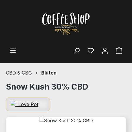
Zum Hauptinhalt springen
Ware
CBD & CBG
Blüten
Snow Kush 30% CBD
Bildergalerie überspringen