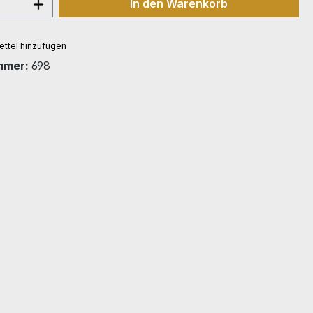
 Anzahl: Gib den gewünschten Wert ein 
In den Warenkorb
ttel hinzufügen
mmer:
698