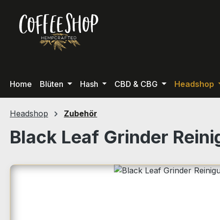
m Hauptinhalt springen
Zur Suche springen
Zur Hauptnavigation springen
Home
Blüten
Hash
CBD & CBG
Headshop
Headshop
Zubehör
Black Leaf Grinder Reini
Bildergalerie überspringen