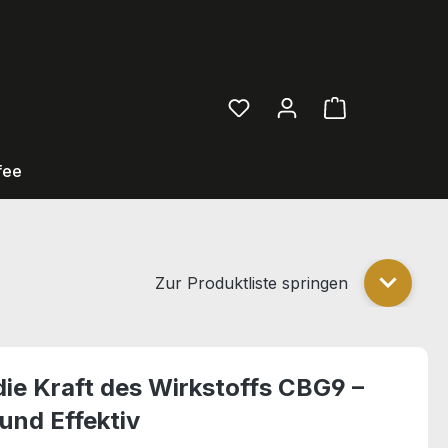
0,00 €
Ware
fee
Zur Produktliste springen
Zur Pro
die Kraft des Wirkstoffs CBG9 –
 und Effektiv