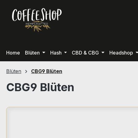
m Hauptinhalt springen
Zur Suche springen
Zur Hauptnavigation springen
Home
Blüten
Hash
CBD & CBG
Headshop
Blüten
CBG9 Blüten
CBG9 Blüten