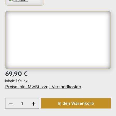
Bildergalerie überspringen
Regulärer Preis:
69,90 €
Inhalt:
1 Stück
Preise inkl. MwSt. zzgl. Versandkosten
Produkt Anzahl: Gib den gewünschten We
In den Warenkorb